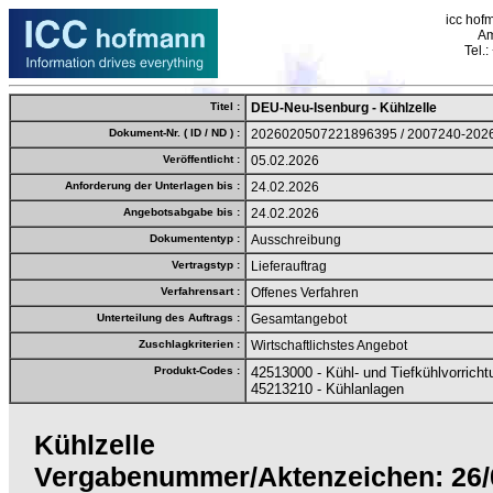
icc hof
Am
Tel.
Titel :
DEU-Neu-Isenburg - Kühlzelle
Dokument-Nr. ( ID / ND ) :
2026020507221896395 / 2007240-202
Veröffentlicht :
05.02.2026
Anforderung der Unterlagen bis :
24.02.2026
Angebotsabgabe bis :
24.02.2026
Dokumententyp :
Ausschreibung
Vertragstyp :
Lieferauftrag
Verfahrensart :
Offenes Verfahren
Unterteilung des Auftrags :
Gesamtangebot
Zuschlagkriterien :
Wirtschaftlichstes Angebot
Produkt-Codes :
42513000 - Kühl- und Tiefkühlvorrich
45213210 - Kühlanlagen
Kühlzelle
Vergabenummer/Aktenzeichen: 26/