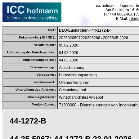
icc hofmann - Ingenieurbü
Am Stockborn 16, 6
Tel.: +49 6082-91010
E-Mail:
info@
Titel :
DEU-Euskirchen - 44-1272-B
Dokument-Nr. ( ID / ND ) :
2026020507220396286 / 2005545-2026
Veröffentlicht :
05.02.2026
Anforderung der Unterlagen bis :
04.03.2026
Angebotsabgabe bis :
04.03.2026
Dokumententyp :
Ausschreibung
Vertragstyp :
Dienstleistungsauftrag
Verfahrensart :
Offenes Verfahren
Unterteilung des Auftrags :
Gesamtangebot
Zuschlagkriterien :
Wirtschaftlichstes Angebot
Produkt-Codes :
71300000 - Dienstleistungen von Ingenieurb
44-1272-B
44-25-5067: 44-1272-B 23.01.2026