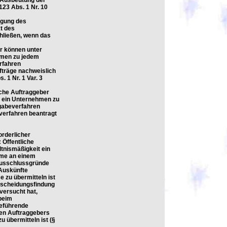
 Ausbeutung der
123 Abs. 1 Nr. 10
igung des
t des
hließen, wenn das
er können unter
hmen zu jedem
rfahren
fträge nachweislich
 1 Nr. 1 Var. 3
iche Auftraggeber
t ein Unternehmen zu
gabeverfahren
verfahren beantragt
orderlicher
 Öffentliche
tnismäßigkeit ein
hme an einem
Ausschlussgründe
Auskünfte
e zu übermitteln ist
ntscheidungsfindung
versucht hat,
 beim
reführende
hen Auftraggebers
u übermitteln ist (§