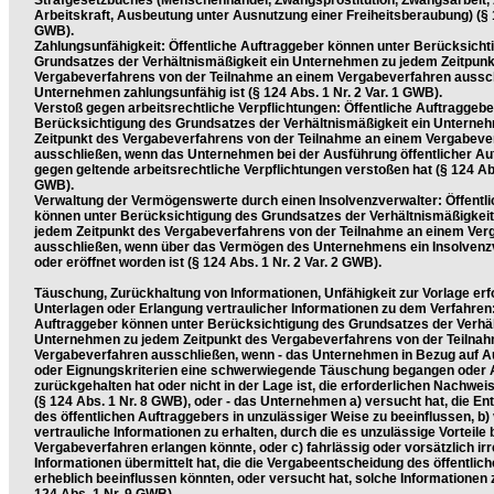
Strafgesetzbuches (Menschenhandel, Zwangsprostitution, Zwangsarbeit,
Arbeitskraft, Ausbeutung unter Ausnutzung einer Freiheitsberaubung) (§ 
GWB).
Zahlungsunfähigkeit: Öffentliche Auftraggeber können unter Berücksicht
Grundsatzes der Verhältnismäßigkeit ein Unternehmen zu jedem Zeitpunk
Vergabeverfahrens von der Teilnahme an einem Vergabeverfahren aussc
Unternehmen zahlungsunfähig ist (§ 124 Abs. 1 Nr. 2 Var. 1 GWB).
Verstoß gegen arbeitsrechtliche Verpflichtungen: Öffentliche Auftraggeb
Berücksichtigung des Grundsatzes der Verhältnismäßigkeit ein Unterne
Zeitpunkt des Vergabeverfahrens von der Teilnahme an einem Vergabeve
ausschließen, wenn das Unternehmen bei der Ausführung öffentlicher Au
gegen geltende arbeitsrechtliche Verpflichtungen verstoßen hat (§ 124 Abs.
GWB).
Verwaltung der Vermögenswerte durch einen Insolvenzverwalter: Öffentl
können unter Berücksichtigung des Grundsatzes der Verhältnismäßigkei
jedem Zeitpunkt des Vergabeverfahrens von der Teilnahme an einem Ver
ausschließen, wenn über das Vermögen des Unternehmens ein Insolvenz
oder eröffnet worden ist (§ 124 Abs. 1 Nr. 2 Var. 2 GWB).
Täuschung, Zurückhaltung von Informationen, Unfähigkeit zur Vorlage erf
Unterlagen oder Erlangung vertraulicher Informationen zu dem Verfahren:
Auftraggeber können unter Berücksichtigung des Grundsatzes der Verhäl
Unternehmen zu jedem Zeitpunkt des Vergabeverfahrens von der Teilna
Vergabeverfahren ausschließen, wenn - das Unternehmen in Bezug auf 
oder Eignungskriterien eine schwerwiegende Täuschung begangen oder 
zurückgehalten hat oder nicht in der Lage ist, die erforderlichen Nachweis
(§ 124 Abs. 1 Nr. 8 GWB), oder - das Unternehmen a) versucht hat, die E
des öffentlichen Auftraggebers in unzulässiger Weise zu beeinflussen, b) 
vertrauliche Informationen zu erhalten, durch die es unzulässige Vorteile
Vergabeverfahren erlangen könnte, oder c) fahrlässig oder vorsätzlich ir
Informationen übermittelt hat, die die Vergabeentscheidung des öffentlic
erheblich beeinflussen könnten, oder versucht hat, solche Informationen z