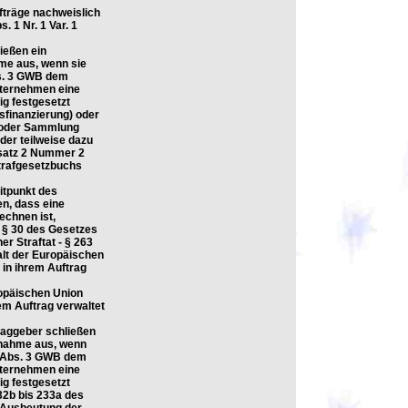
fträge nachweislich
 1 Nr. 1 Var. 1
ießen ein
me aus, wenn sie
bs. 3 GWB dem
nternehmen eine
g festgesetzt
sfinanzierung) oder
g oder Sammlung
oder teilweise dazu
bsatz 2 Nummer 2
Strafgesetzbuchs
itpunkt des
n, dass eine
chnen ist,
 § 30 des Gesetzes
r Straftat - § 263
alt der Europäischen
 in ihrem Auftrag
ropäischen Union
em Auftrag verwaltet
raggeber schließen
lnahme aus, wenn
3 Abs. 3 GWB dem
nternehmen eine
g festgesetzt
232b bis 233a des