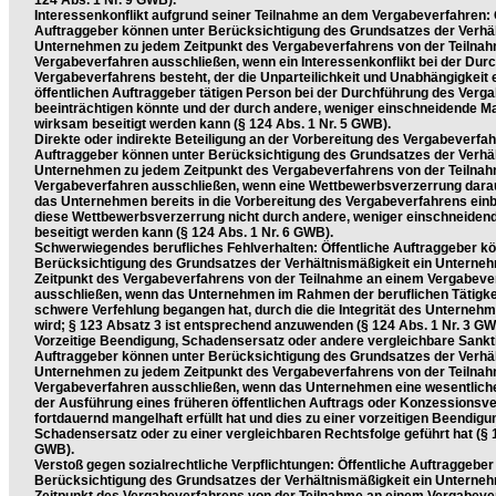
124 Abs. 1 Nr. 9 GWB).
Interessenkonflikt aufgrund seiner Teilnahme an dem Vergabeverfahren: 
Auftraggeber können unter Berücksichtigung des Grundsatzes der Verhäl
Unternehmen zu jedem Zeitpunkt des Vergabeverfahrens von der Teilna
Vergabeverfahren ausschließen, wenn ein Interessenkonflikt bei der Dur
Vergabeverfahrens besteht, der die Unparteilichkeit und Unabhängigkeit e
öffentlichen Auftraggeber tätigen Person bei der Durchführung des Verg
beeinträchtigen könnte und der durch andere, weniger einschneidende 
wirksam beseitigt werden kann (§ 124 Abs. 1 Nr. 5 GWB).
Direkte oder indirekte Beteiligung an der Vorbereitung des Vergabeverfah
Auftraggeber können unter Berücksichtigung des Grundsatzes der Verhäl
Unternehmen zu jedem Zeitpunkt des Vergabeverfahrens von der Teilna
Vergabeverfahren ausschließen, wenn eine Wettbewerbsverzerrung daraus
das Unternehmen bereits in die Vorbereitung des Vergabeverfahrens ein
diese Wettbewerbsverzerrung nicht durch andere, weniger einschneid
beseitigt werden kann (§ 124 Abs. 1 Nr. 6 GWB).
Schwerwiegendes berufliches Fehlverhalten: Öffentliche Auftraggeber k
Berücksichtigung des Grundsatzes der Verhältnismäßigkeit ein Unterne
Zeitpunkt des Vergabeverfahrens von der Teilnahme an einem Vergabeve
ausschließen, wenn das Unternehmen im Rahmen der beruflichen Tätigkei
schwere Verfehlung begangen hat, durch die die Integrität des Unternehme
wird; § 123 Absatz 3 ist entsprechend anzuwenden (§ 124 Abs. 1 Nr. 3 GW
Vorzeitige Beendigung, Schadensersatz oder andere vergleichbare Sankti
Auftraggeber können unter Berücksichtigung des Grundsatzes der Verhäl
Unternehmen zu jedem Zeitpunkt des Vergabeverfahrens von der Teilna
Vergabeverfahren ausschließen, wenn das Unternehmen eine wesentlich
der Ausführung eines früheren öffentlichen Auftrags oder Konzessionsve
fortdauernd mangelhaft erfüllt hat und dies zu einer vorzeitigen Beendigu
Schadensersatz oder zu einer vergleichbaren Rechtsfolge geführt hat (§ 1
GWB).
Verstoß gegen sozialrechtliche Verpflichtungen: Öffentliche Auftraggebe
Berücksichtigung des Grundsatzes der Verhältnismäßigkeit ein Unterne