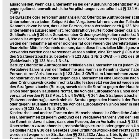
ausschließen, wenn das Unternehmen bei der Ausführung öffentlicher Au
gegen geltende umweltrechtliche Verpflichtungen verstoßen hat (§ 124 Abs.
GWB).
Geldwäsche oder Terrorismusfinanzierung: Öffentliche Auftraggeber schl
Unternehmen zu jedem Zeitpunkt des Vergabeverfahrens von der Teilnah
Kenntnis davon haben, dass eine Person, deren Verhalten nach § 123 A
Unternehmen zuzurechnen ist, rechtskräftig verurteilt oder gegen das U
Geldbuße nach § 30 des Gesetzes über Ordnungswidrigkeiten rechtskräfti
worden ist wegen einer Straftat - § 89c des Strafgesetzbuchs (Terrorismu
wegen der Teilnahme an einer solchen Tat oder wegen der Bereitstellun
finanzieller Mittel in Kenntnis dessen, dass diese finanziellen Mittel ganz 
verwendet werden oder verwendet werden sollen, eine Tat nach § 89a A
des Strafgesetzbuchs zu begehen (§ 123 Abs. 1 Nr. 2 GWB), - § 261 des 
(Geldwäsche) (§ 123 Abs. 1 Nr. 3).
Betrug: Öffentliche Auftraggeber schließen ein Unternehmen zu jedem Ze
Vergabeverfahrens von der Teilnahme aus, wenn sie Kenntnis davon habe
Person, deren Verhalten nach § 123 Abs. 3 GWB dem Unternehmen zuzure
rechtskräftig verurteilt oder gegen das Unternehmen eine Geldbuße nach
über Ordnungswidrigkeiten rechtskräftig festgesetzt worden ist wegen eine
des Strafgesetzbuchs (Betrug), soweit sich die Straftat gegen den Haush
Union oder gegen Haushalte richtet, die von der Europäischen Union oder
verwaltet werden (§ 123 Abs. 1 Nr. 4 GWB), - § 264 des Strafgesetzbuchs
(Subventionsbetrug), soweit sich die Straftat gegen den Haushalt der Eu
oder gegen Haushalte richtet, die von der Europäischen Union oder in ihr
werden (§ 123 Abs. 1 Nr. 5 GWB).
Kinderarbeit und andere Formen des Menschenhandels: Öffentliche Auft
ein Unternehmen zu jedem Zeitpunkt des Vergabeverfahrens von der Tei
sie Kenntnis davon haben, dass eine Person, deren Verhalten nach § 12
Unternehmen zuzurechnen ist, rechtskräftig verurteilt oder gegen das U
Geldbuße nach § 30 des Gesetzes über Ordnungswidrigkeiten rechtskräfti
worden ist wegen einer Straftat den §§ 232, 232a Absatz 1 bis 5, den §§ 