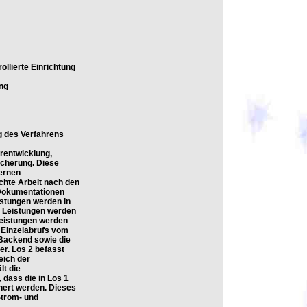
llierte Einrichtung
ung
ng des Verfahrens
rentwicklung,
icherung. Diese
ternen
echte Arbeit nach den
 Dokumentationen
istungen werden in
e Leistungen werden
Leistungen werden
 Einzelabrufs vom
-Backend sowie die
r. Los 2 befasst
eich der
lt die
 dass die in Los 1
hert werden. Dieses
Strom- und