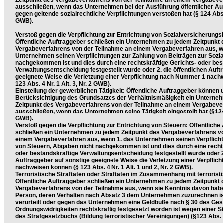
Zeitpunkt des Vergabeverfahrens von der Teilnahme an einem Vergabeve
ausschließen, wenn das Unternehmen bei der Ausführung öffentlicher Au
gegen geltende sozialrechtliche Verpflichtungen verstoßen hat (§ 124 Abs. 
GWB).
Verstoß gegen die Verpflichtung zur Entrichtung von Sozialversicherungs
Öffentliche Auftraggeber schließen ein Unternehmen zu jedem Zeitpunkt 
Vergabeverfahrens von der Teilnahme an einem Vergabeverfahren aus, w
Unternehmen seinen Verpflichtungen zur Zahlung von Beiträgen zur Sozia
nachgekommen ist und dies durch eine rechtskräftige Gerichts- oder bes
Verwaltungsentscheidung festgestellt wurde oder 2. die öffentlichen Auft
geeignete Weise die Verletzung einer Verpflichtung nach Nummer 1 nach
123 Abs. 4 Nr. 1 Alt. 3, Nr. 2 GWB).
Einstellung der gewerblichen Tätigkeit: Öffentliche Auftraggeber können 
Berücksichtigung des Grundsatzes der Verhältnismäßigkeit ein Unterne
Zeitpunkt des Vergabeverfahrens von der Teilnahme an einem Vergabeve
ausschließen, wenn das Unternehmen seine Tätigkeit eingestellt hat (§124 
GWB).
Verstoß gegen die Verpflichtung zur Entrichtung von Steuern: Öffentliche
schließen ein Unternehmen zu jedem Zeitpunkt des Vergabeverfahrens v
einem Vergabeverfahren aus, wenn 1. das Unternehmen seinen Verpflich
von Steuern, Abgaben nicht nachgekommen ist und dies durch eine rechts
oder bestandskräftige Verwaltungsentscheidung festgestellt wurde oder 2.
Auftraggeber auf sonstige geeignete Weise die Verletzung einer Verpfli
nachweisen können (§ 123 Abs. 4 Nr. 1 Alt. 1 und 2, Nr. 2 GWB).
Terroristische Straftaten oder Straftaten im Zusammenhang mit terroristi
Öffentliche Auftraggeber schließen ein Unternehmen zu jedem Zeitpunkt 
Vergabeverfahrens von der Teilnahme aus, wenn sie Kenntnis davon habe
Person, deren Verhalten nach Absatz 3 dem Unternehmen zuzurechnen ist
verurteilt oder gegen das Unternehmen eine Geldbuße nach § 30 des Ges
Ordnungswidrigkeiten rechtskräftig festgesetzt worden ist wegen einer St
des Strafgesetzbuchs (Bildung terroristischer Vereinigungen) (§123 Abs. 1