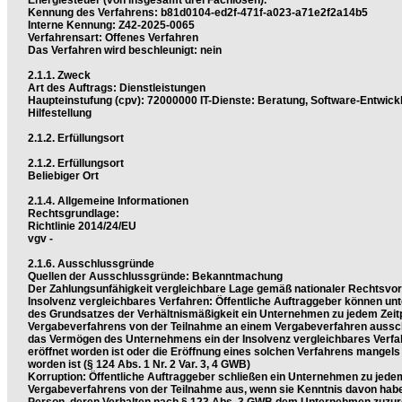
Energiesteuer (von insgesamt drei Fachlosen).
Kennung des Verfahrens: b81d0104-ed2f-471f-a023-a71e2f2a14b5
Interne Kennung: Z42-2025-0065
Verfahrensart: Offenes Verfahren
Das Verfahren wird beschleunigt: nein
2.1.1. Zweck
Art des Auftrags: Dienstleistungen
Haupteinstufung (cpv): 72000000 IT-Dienste: Beratung, Software-Entwickl
Hilfestellung
2.1.2. Erfüllungsort
2.1.2. Erfüllungsort
Beliebiger Ort
2.1.4. Allgemeine Informationen
Rechtsgrundlage:
Richtlinie 2014/24/EU
vgv -
2.1.6. Ausschlussgründe
Quellen der Ausschlussgründe: Bekanntmachung
Der Zahlungsunfähigkeit vergleichbare Lage gemäß nationaler Rechtsvors
Insolvenz vergleichbares Verfahren: Öffentliche Auftraggeber können un
des Grundsatzes der Verhältnismäßigkeit ein Unternehmen zu jedem Zeit
Vergabeverfahrens von der Teilnahme an einem Vergabeverfahren aussc
das Vermögen des Unternehmens ein der Insolvenz vergleichbares Verfa
eröffnet worden ist oder die Eröffnung eines solchen Verfahrens mangel
worden ist (§ 124 Abs. 1 Nr. 2 Var. 3, 4 GWB)
Korruption: Öffentliche Auftraggeber schließen ein Unternehmen zu jede
Vergabeverfahrens von der Teilnahme aus, wenn sie Kenntnis davon habe