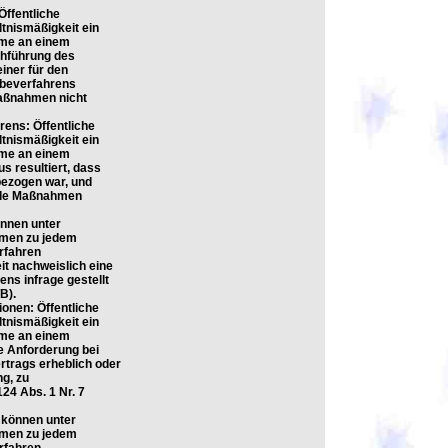
Öffentliche
tnismäßigkeit ein
hme an einem
chführung des
iner für den
abeverfahrens
Maßnahmen nicht
rens: Öffentliche
tnismäßigkeit ein
hme an einem
 resultiert, dass
bezogen war, und
ende Maßnahmen
önnen unter
hmen zu jedem
rfahren
t nachweislich eine
ns infrage gestellt
B).
onen: Öffentliche
tnismäßigkeit ein
hme an einem
e Anforderung bei
rtrags erheblich oder
ng, zu
24 Abs. 1 Nr. 7
r können unter
hmen zu jedem