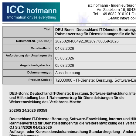
icc hofmann - Ingenieurbüro f
Am Stockborn 16, 6043
Tel.: +49 6082-910101 F
E-Mail:
info@icc
Titel :
DEU-Bonn - Deutschland IT-Dienste: Beratung, 
Rahmenvertrag für Dienstleistungen für die W
Dokument-Nr. ( ID / ND ) :
2026020400492190269 / 80359-2026
Veröffentlicht :
04.02.2026
Anforderung der Unterlagen bis
05.03.2026
:
Angebotsabgabe bis :
05.03.2026
Dokumententyp :
Ausschreibung
Produkt-Codes :
72000000 - IT-Dienste: Beratung, Software-Ent
DEU-Bonn: Deutschland IT-Dienste: Beratung, Software-Entwicklung, Inte
und Hilfestellung Los 1 Rahmenvertrag für Dienstleistungen für die
Weiterentwicklung des Verfahrens MoeVe
2026/S 24/2026 80359
Deutschland IT-Dienste: Beratung, Software-Entwicklung, Internet und Hil
Rahmenvertrag für Dienstleistungen für die Weiterentwicklung des Verf
OJ S 24/2026 04/02/2026
Auftrags- oder Konzessionsbekanntmachung Standardregelung - Ände