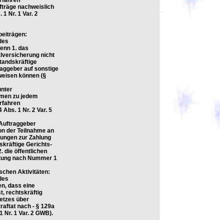
rfahren
fträge nachweislich
1 Nr. 1 Var. 2
beiträgen:
des
enn 1. das
lversicherung nicht
tandskräftige
raggeber auf sonstige
weisen können (§
unter
hmen zu jedem
rfahren
Abs. 1 Nr. 2 Var. 5
 Auftraggeber
on der Teilnahme an
tungen zur Zahlung
kräftige Gerichts-
 die öffentlichen
chtung nach Nummer 1
schen Aktivitäten:
des
n, dass eine
, rechtskräftig
etzes über
raftat nach - § 129a
 Nr. 1 Var. 2 GWB).