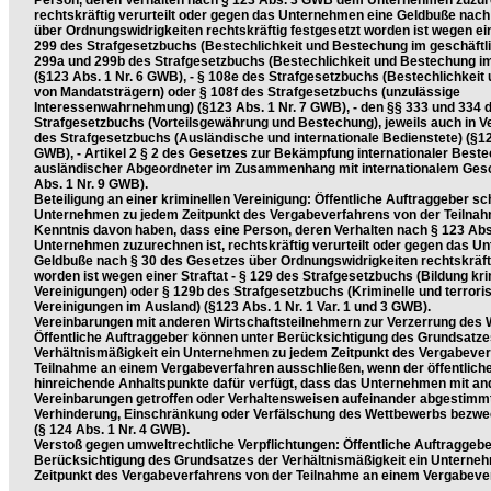
Person, deren Verhalten nach § 123 Abs. 3 GWB dem Unternehmen zuzure
rechtskräftig verurteilt oder gegen das Unternehmen eine Geldbuße nach
über Ordnungswidrigkeiten rechtskräftig festgesetzt worden ist wegen ein
299 des Strafgesetzbuchs (Bestechlichkeit und Bestechung im geschäftli
299a und 299b des Strafgesetzbuchs (Bestechlichkeit und Bestechung 
(§123 Abs. 1 Nr. 6 GWB), - § 108e des Strafgesetzbuchs (Bestechlichkei
von Mandatsträgern) oder § 108f des Strafgesetzbuchs (unzulässige
Interessenwahrnehmung) (§123 Abs. 1 Nr. 7 GWB), - den §§ 333 und 334 
Strafgesetzbuchs (Vorteilsgewährung und Bestechung), jeweils auch in V
des Strafgesetzbuchs (Ausländische und internationale Bedienstete) (§12
GWB), - Artikel 2 § 2 des Gesetzes zur Bekämpfung internationaler Bes
ausländischer Abgeordneter im Zusammenhang mit internationalem Gesc
Abs. 1 Nr. 9 GWB).
Beteiligung an einer kriminellen Vereinigung: Öffentliche Auftraggeber sc
Unternehmen zu jedem Zeitpunkt des Vergabeverfahrens von der Teilnah
Kenntnis davon haben, dass eine Person, deren Verhalten nach § 123 A
Unternehmen zuzurechnen ist, rechtskräftig verurteilt oder gegen das U
Geldbuße nach § 30 des Gesetzes über Ordnungswidrigkeiten rechtskräfti
worden ist wegen einer Straftat - § 129 des Strafgesetzbuchs (Bildung kri
Vereinigungen) oder § 129b des Strafgesetzbuchs (Kriminelle und terrori
Vereinigungen im Ausland) (§123 Abs. 1 Nr. 1 Var. 1 und 3 GWB).
Vereinbarungen mit anderen Wirtschaftsteilnehmern zur Verzerrung des
Öffentliche Auftraggeber können unter Berücksichtigung des Grundsatze
Verhältnismäßigkeit ein Unternehmen zu jedem Zeitpunkt des Vergabever
Teilnahme an einem Vergabeverfahren ausschließen, wenn der öffentlich
hinreichende Anhaltspunkte dafür verfügt, dass das Unternehmen mit 
Vereinbarungen getroffen oder Verhaltensweisen aufeinander abgestimmt 
Verhinderung, Einschränkung oder Verfälschung des Wettbewerbs bezwe
(§ 124 Abs. 1 Nr. 4 GWB).
Verstoß gegen umweltrechtliche Verpflichtungen: Öffentliche Auftraggeb
Berücksichtigung des Grundsatzes der Verhältnismäßigkeit ein Unterne
Zeitpunkt des Vergabeverfahrens von der Teilnahme an einem Vergabeve