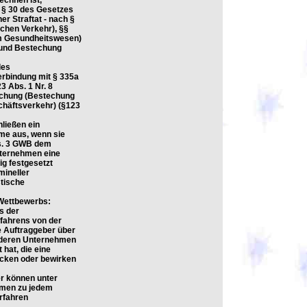
chnen ist,
 § 30 des Gesetzes
er Straftat - nach §
chen Verkehr), §§
im Gesundheitswesen)
t und Bestechung
des
erbindung mit § 335a
3 Abs. 1 Nr. 8
techung (Bestechung
häftsverkehr) (§123
hließen ein
me aus, wenn sie
bs. 3 GWB dem
nternehmen eine
g festgesetzt
mineller
stische
 Wettbewerbs:
s der
fahrens von der
e Auftraggeber über
anderen Unternehmen
hat, die eine
cken oder bewirken
er können unter
hmen zu jedem
rfahren