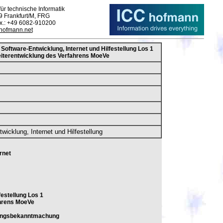
ür technische Informatik
9 Frankfurt/M, FRG
ax.: +49 6082-910200
-hofmann.net
Software-Entwicklung, Internet und Hilfestellung Los 1
eiterentwicklung des Verfahrens MoeVe
wicklung, Internet und Hilfestellung
rnet
festellung Los 1
ahrens MoeVe
rungsbekanntmachung