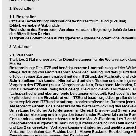
Dienstleistungen
1. Beschaffer
1.1. Beschaffer
Offizielle Bezeichnung: Informationstechnikzentrum Bund (ITZBund)
E-Mail: vergaben@itzbund.de
Rechtsform des Erwerbers: Von einer zentralen Regierungsbehörde kontro
des öffentlichen Rechts
Tätigkeit des öffentlichen Auftraggebers: Allgemeine öffentliche Verwalt
2. Verfahren
2.1. Verfahren
Titel: Los 1 Rahmenvertrag für Dienstleistungen für die Weiterentwicklu
MoeVe
Beschreibung: Das ITZBund benötigt externe Unterstützung bei der Weite
Pflege, Wartung von Fachverfahren sowie der Testung und der Qualitätss
erfolgt in enger Zusammenarbeit mit dem ITZBund, der Fachseite und ex
Schnittstellenmitwirkenden. Hierbei wird auf die effiziente und terminger
Vorgaben des ITZBund (zu u.a. Vorgehensweisen, Prozessen, Methoden,
und zu verwendenden Tools) Wert gelegt. Die durch die RV abrufbaren Le
fachspezifische und übergreifende Leistungen eingeteilt. Fachspezifisch
explizit durch einen Einzelabruf vom ITZBund beauftragt. Übergreifende 
nicht explizit vom ITZBund beauftragt, sondern müssen im Rahmen jedes
AN erbracht werden. Los 1 beschreibt die Weiterentwicklung des MoeVe
Umsetzung fachlicher Anforderungen im Bereich Energie- und Stromsteue
sich mit der Ablösung und Integration bestehender Fachverfahren im Ber
Genussmittel- und Verbrauchssteuern in die MoeVe-Plattform. Los 3 enthä
übergreifenden Aufgaben zu Test und Qualitätssicherung und stellt sicher,
und Los 2 umgesetzten Vorhaben konsistent integriert und qualitätsgesic
Verfahren beinhaltet das Fachlos Los 1 - MoeVe Backend-Bearbeitung + 