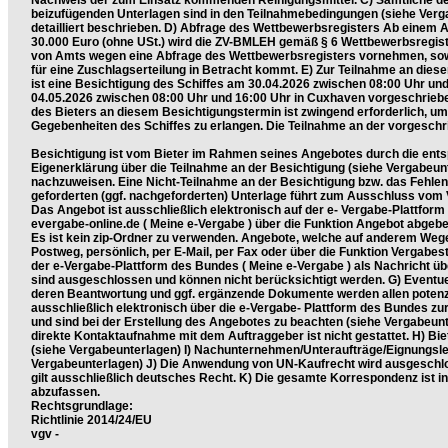
Nachweis der zum Einsatz kommenden Reinigungsmittel. C) Sämtliche 
beizufügenden Unterlagen sind in den Teilnahmebedingungen (siehe Verg
detailliert beschrieben. D) Abfrage des Wettbewerbsregisters Ab einem 
30.000 Euro (ohne USt.) wird die ZV-BMLEH gemäß § 6 Wettbewerbsregi
von Amts wegen eine Abfrage des Wettbewerbsregisters vornehmen, sow
für eine Zuschlagserteilung in Betracht kommt. E) Zur Teilnahme an die
ist eine Besichtigung des Schiffes am 30.04.2026 zwischen 08:00 Uhr un
04.05.2026 zwischen 08:00 Uhr und 16:00 Uhr in Cuxhaven vorgeschriebe
des Bieters an diesem Besichtigungstermin ist zwingend erforderlich, um
Gegebenheiten des Schiffes zu erlangen. Die Teilnahme an der vorgesch
Besichtigung ist vom Bieter im Rahmen seines Angebotes durch die ent
Eigenerklärung über die Teilnahme an der Besichtigung (siehe Vergabeun
nachzuweisen. Eine Nicht-Teilnahme an der Besichtigung bzw. das Fehlen
geforderten (ggf. nachgeforderten) Unterlage führt zum Ausschluss vom 
Das Angebot ist ausschließlich elektronisch auf der e- Vergabe-Plattfo
evergabe-online.de ( Meine e-Vergabe ) über die Funktion Angebot abgebe
Es ist kein zip-Ordner zu verwenden. Angebote, welche auf anderem Wege
Postweg, persönlich, per E-Mail, per Fax oder über die Funktion Vergabest
der e-Vergabe-Plattform des Bundes ( Meine e-Vergabe ) als Nachricht üb
sind ausgeschlossen und können nicht berücksichtigt werden. G) Eventue
deren Beantwortung und ggf. ergänzende Dokumente werden allen potenzi
ausschließlich elektronisch über die e-Vergabe- Plattform des Bundes zur
und sind bei der Erstellung des Angebotes zu beachten (siehe Vergabeunt
direkte Kontaktaufnahme mit dem Auftraggeber ist nicht gestattet. H) B
(siehe Vergabeunterlagen) I) Nachunternehmen/Unteraufträge/Eignungsle
Vergabeunterlagen) J) Die Anwendung von UN-Kaufrecht wird ausgeschl
gilt ausschließlich deutsches Recht. K) Die gesamte Korrespondenz ist 
abzufassen.
Rechtsgrundlage:
Richtlinie 2014/24/EU
vgv -