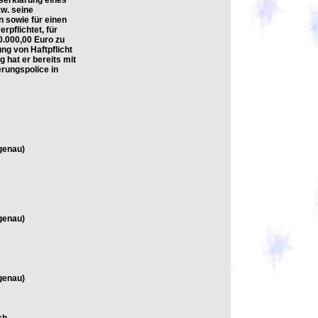
serklärung eines
zw. seine
n sowie für einen
rpflichtet, für
.000,00 Euro zu
ng von Haftpflicht
 hat er bereits mit
rungspolice in
genau)
genau)
genau)