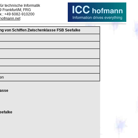
ür technische Informatik
9 Frankfurt/M, FRG
ax.: +49 6082-910200
-hofmann.net
ng von Schiffen Zwischenklasse FSB Seefalke
en
lasse
eefalke