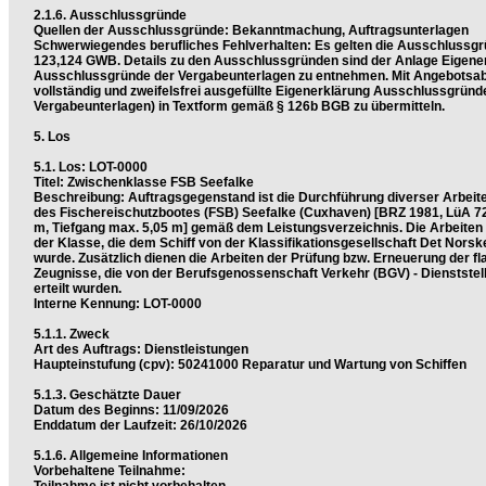
2.1.6. Ausschlussgründe
Quellen der Ausschlussgründe: Bekanntmachung, Auftragsunterlagen
Schwerwiegendes berufliches Fehlverhalten: Es gelten die Ausschlussg
123,124 GWB. Details zu den Ausschlussgründen sind der Anlage Eigene
Ausschlussgründe der Vergabeunterlagen zu entnehmen. Mit Angebotsabg
vollständig und zweifelsfrei ausgefüllte Eigenerklärung Ausschlussgründ
Vergabeunterlagen) in Textform gemäß § 126b BGB zu übermitteln.
5. Los
5.1. Los: LOT-0000
Titel: Zwischenklasse FSB Seefalke
Beschreibung: Auftragsgegenstand ist die Durchführung diverser Arbeit
des Fischereischutzbootes (FSB) Seefalke (Cuxhaven) [BRZ 1981, LüA 7
m, Tiefgang max. 5,05 m] gemäß dem Leistungsverzeichnis. Die Arbeiten
der Klasse, die dem Schiff von der Klassifikationsgesellschaft Det Norske
wurde. Zusätzlich dienen die Arbeiten der Prüfung bzw. Erneuerung der f
Zeugnisse, die von der Berufsgenossenschaft Verkehr (BGV) - Dienststell
erteilt wurden.
Interne Kennung: LOT-0000
5.1.1. Zweck
Art des Auftrags: Dienstleistungen
Haupteinstufung (cpv): 50241000 Reparatur und Wartung von Schiffen
5.1.3. Geschätzte Dauer
Datum des Beginns: 11/09/2026
Enddatum der Laufzeit: 26/10/2026
5.1.6. Allgemeine Informationen
Vorbehaltene Teilnahme: