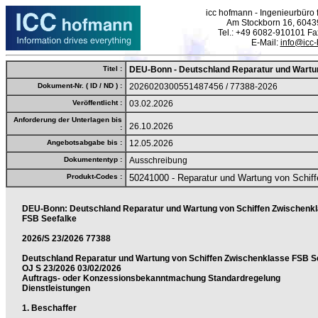
icc hofmann - Ingenieurbüro f
Am Stockborn 16, 6043
Tel.: +49 6082-910101 F
E-Mail:
info@icc
Titel :
DEU-Bonn - Deutschland Reparatur und Wartu
Dokument-Nr. ( ID / ND ) :
2026020300551487456 / 77388-2026
Veröffentlicht :
03.02.2026
Anforderung der Unterlagen bis
26.10.2026
:
Angebotsabgabe bis :
12.05.2026
Dokumententyp :
Ausschreibung
Produkt-Codes :
50241000 - Reparatur und Wartung von Schiff
DEU-Bonn: Deutschland Reparatur und Wartung von Schiffen Zwischenk
FSB Seefalke
2026/S 23/2026 77388
Deutschland Reparatur und Wartung von Schiffen Zwischenklasse FSB S
OJ S 23/2026 03/02/2026
Auftrags- oder Konzessionsbekanntmachung Standardregelung
Dienstleistungen
1. Beschaffer