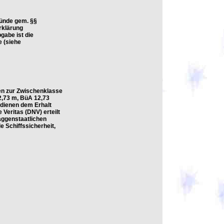
ründe gem. §§
rklärung
abe ist die
e (siehe
en zur Zwischenklasse
2,73 m, BüA 12,73
 dienen dem Erhalt
 Veritas (DNV) erteilt
laggenstaatlichen
e Schiffssicherheit,