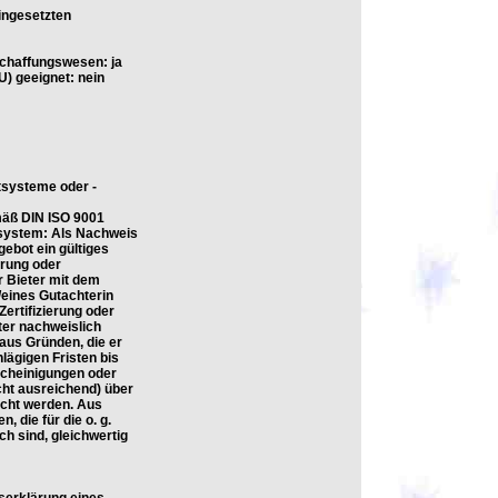
ingesetzten
schaffungswesen: ja
U) geeignet: nein
tsysteme oder -
äß DIN ISO 9001
tsystem: Als Nachweis
bot ein gültiges
erung oder
r Bieter mit dem
/eines Gutachterin
Zertifizierung oder
ter nachweislich
aus Gründen, die er
hlägigen Fristen bis
scheinigungen oder
cht ausreichend) über
cht werden. Aus
 die für die o. g.
h sind, gleichwertig