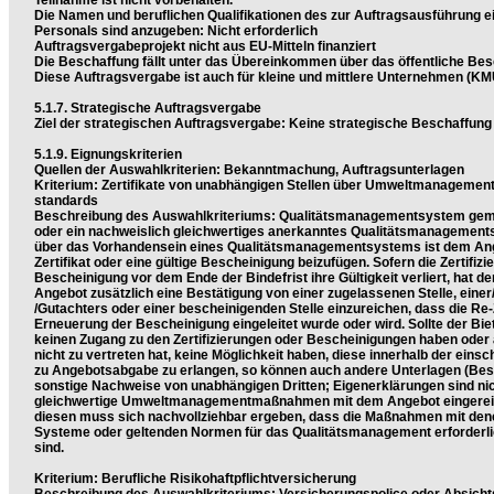
Teilnahme ist nicht vorbehalten.
Die Namen und beruflichen Qualifikationen des zur Auftragsausführung e
Personals sind anzugeben: Nicht erforderlich
Auftragsvergabeprojekt nicht aus EU-Mitteln finanziert
Die Beschaffung fällt unter das Übereinkommen über das öffentliche Be
Diese Auftragsvergabe ist auch für kleine und mittlere Unternehmen (KM
5.1.7. Strategische Auftragsvergabe
Ziel der strategischen Auftragsvergabe: Keine strategische Beschaffung
5.1.9. Eignungskriterien
Quellen der Auswahlkriterien: Bekanntmachung, Auftragsunterlagen
Kriterium: Zertifikate von unabhängigen Stellen über Umweltmanagemen
standards
Beschreibung des Auswahlkriteriums: Qualitätsmanagementsystem gem
oder ein nachweislich gleichwertiges anerkanntes Qualitätsmanagemen
über das Vorhandensein eines Qualitätsmanagementsystems ist dem Ange
Zertifikat oder eine gültige Bescheinigung beizufügen. Sofern die Zertifizi
Bescheinigung vor dem Ende der Bindefrist ihre Gültigkeit verliert, hat de
Angebot zusätzlich eine Bestätigung von einer zugelassenen Stelle, einer
/Gutachters oder einer bescheinigenden Stelle einzureichen, dass die Re-
Erneuerung der Bescheinigung eingeleitet wurde oder wird. Sollte der Bie
keinen Zugang zu den Zertifizierungen oder Bescheinigungen haben oder 
nicht zu vertreten hat, keine Möglichkeit haben, diese innerhalb der einsc
zu Angebotsabgabe zu erlangen, so können auch andere Unterlagen (Be
sonstige Nachweise von unabhängigen Dritten; Eigenerklärungen sind ni
gleichwertige Umweltmanagementmaßnahmen mit dem Angebot eingerei
diesen muss sich nachvollziehbar ergeben, dass die Maßnahmen mit denen,
Systeme oder geltenden Normen für das Qualitätsmanagement erforderlic
sind.
Kriterium: Berufliche Risikohaftpflichtversicherung