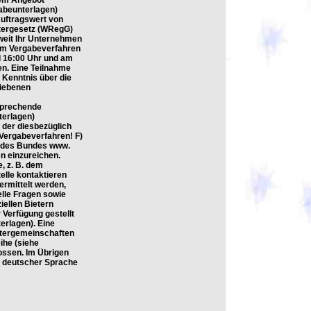
dem Angebot
abeunterlagen)
Auftragswert von
stergesetz (WRegG)
eit Ihr Unternehmen
sem Vergabeverfahren
d 16:00 Uhr und am
n. Eine Teilnahme
 Kenntnis über die
riebenen
sprechende
terlagen)
 der diesbezüglich
Vergabeverfahren! F)
rm des Bundes www.
n einzureichen.
, z. B. dem
elle kontaktieren
ermittelt werden,
lle Fragen sowie
ellen Bietern
 Verfügung gestellt
erlagen). Eine
ietergemeinschaften
ihe (siehe
ossen. Im Übrigen
in deutscher Sprache