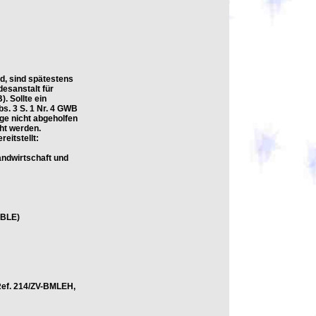
, sind spätestens
esanstalt für
. Sollte ein
s. 3 S. 1 Nr. 4 GWB
ge nicht abgeholfen
ht werden.
eitstellt:
andwirtschaft und
(BLE)
Ref. 214/ZV-BMLEH,