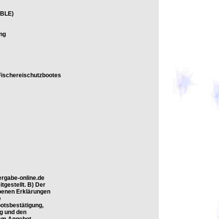
(BLE)
ung
Fischereischutzbootes
ergabe-online.de
tgestellt. B) Der
ebenen Erklärungen
e
otsbestätigung,
ng und den