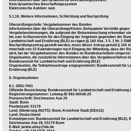
Informationen über das dynamische Beschaffungssystem:
Kein dynamisches Beschaffungssystem
Elektronische Auktion: nein
5.1.16. Weitere Informationen, Schlichtung und Nachprüfung
Überprüfungsstelle: Vergabekammer des Bundes
Informationen über die Überprüfungsfristen: Behauptete Verstöße gegen
Vergabebestimmungen, die aufgrund der Bekanntmachung erkennbar sind
bis zum Schlusstermin für den Eingang der Angebote gegenüber der Bund
Landwirtschaft und Ernährung (BLE) zu rügen (§ 160 Abs. 3 S. 1 Nr. 2 GWB)
Nachprüfungsantrag gestellt werden, muss dieser Antrag gemäß § 160 Ab
innerhalb von 15 Kalendertagen nach Eingang der Mitteilung, dass der Rü
wird, bei der Vergabekammer des Bundes im Bundeskartellamt eingereic
Organisation, die zusätzliche Informationen über das Vergabeverfahren ber
Bundesanstalt für Landwirtschaft und Ernährung (BLE)
Organisation, die Teilnahmeanträge entgegennimmt: Bundesanstalt für L
Ernährung (BLE)
8. Organisationen
8.1. ORG-7001
Offizielle Bezeichnung: Bundesanstalt für Landwirtschaft und Ernährung 
Registrierungsnummer: Leitweg-ID 992-06548-25
Postanschrift: Deichmanns Aue 29
Stadt: Bonn
Postleitzahl: 53179
Land, Gliederung (NUTS): Bonn, Kreisfreie Stadt (DEA22)
Land: Deutschland
Kontaktperson: Bundesanstalt für Landwirtschaft und Ernährung (BLE), 
Deichmanns Aue 29, 53179 Bonn
E-Mail: janine.attay@ble.de