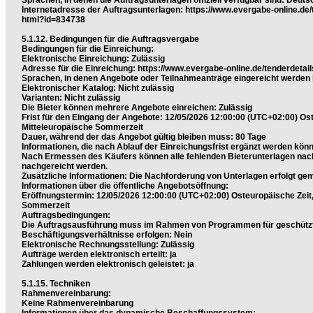
Sprachen, in denen die Auftragsunterlagen offiziell verfügbar sind: Deuts
Internetadresse der Auftragsunterlagen: https://www.evergabe-online.d
html?id=834738
5.1.12. Bedingungen für die Auftragsvergabe
Bedingungen für die Einreichung:
Elektronische Einreichung: Zulässig
Adresse für die Einreichung: https://www.evergabe-online.de/tenderdetai
Sprachen, in denen Angebote oder Teilnahmeanträge eingereicht werden
Elektronischer Katalog: Nicht zulässig
Varianten: Nicht zulässig
Die Bieter können mehrere Angebote einreichen: Zulässig
Frist für den Eingang der Angebote: 12/05/2026 12:00:00 (UTC+02:00) Ost
Mitteleuropäische Sommerzeit
Dauer, während der das Angebot gültig bleiben muss: 80 Tage
Informationen, die nach Ablauf der Einreichungsfrist ergänzt werden kön
Nach Ermessen des Käufers können alle fehlenden Bieterunterlagen nach
nachgereicht werden.
Zusätzliche Informationen: Die Nachforderung von Unterlagen erfolgt gem
Informationen über die öffentliche Angebotsöffnung:
Eröffnungstermin: 12/05/2026 12:00:00 (UTC+02:00) Osteuropäische Zeit,
Sommerzeit
Auftragsbedingungen:
Die Auftragsausführung muss im Rahmen von Programmen für geschütz
Beschäftigungsverhältnisse erfolgen: Nein
Elektronische Rechnungsstellung: Zulässig
Aufträge werden elektronisch erteilt: ja
Zahlungen werden elektronisch geleistet: ja
5.1.15. Techniken
Rahmenvereinbarung:
Keine Rahmenvereinbarung