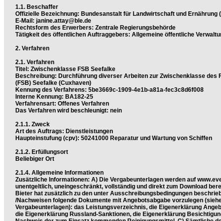
1.1. Beschaffer
Offizielle Bezeichnung: Bundesanstalt für Landwirtschaft und Ernährung 
E-Mail: janine.attay@ble.de
Rechtsform des Erwerbers: Zentrale Regierungsbehörde
Tätigkeit des öffentlichen Auftraggebers: Allgemeine öffentliche Verwalt
2. Verfahren
2.1. Verfahren
Titel: Zwischenklasse FSB Seefalke
Beschreibung: Durchführung diverser Arbeiten zur Zwischenklasse des 
(FSB) Seefalke (Cuxhaven)
Kennung des Verfahrens: 5be3669c-1909-4e1b-a81a-fec3c8d6f008
Interne Kennung: BA182-25
Verfahrensart: Offenes Verfahren
Das Verfahren wird beschleunigt: nein
2.1.1. Zweck
Art des Auftrags: Dienstleistungen
Haupteinstufung (cpv): 50241000 Reparatur und Wartung von Schiffen
2.1.2. Erfüllungsort
Beliebiger Ort
2.1.4. Allgemeine Informationen
Zusätzliche Informationen: A) Die Vergabeunterlagen werden auf www.ev
unentgeltlich, uneingeschränkt, vollständig und direkt zum Download berei
Bieter hat zusätzlich zu den unter Ausschreibungsbedingungen beschri
/Nachweisen folgende Dokumente mit Angebotsabgabe vorzulegen (sieh
Vergabeunterlagen): das Leistungsverzeichnis, die Eigenerklärung Angeb
die Eigenerklärung Russland-Sanktionen, die Eigenerklärung Besichtigu