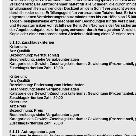
Beschreibung des Auswahlkriteriums: Versicherungspolice oder Absicht
Versicherers: Der Auftragnehmer haftet für alle Schäden, die durch ihn b
Erfüllungsgehilfen während der Dockzeit an dem Schiff verursacht werde
durch ihn oder seine Erfüllungsgehilfen verursachten Totalverlust. Er ist ve
angemessenen Versicherungsschutz mindestens bis zur Höhe von 15.000
sorgen (beispielsweise entsprechend den Bedingungen für die Versicheru
und Reparaturrisiken von Schiffswerften). Den Nachweis der Versicherung
der Angebotsabgabe zu erbringen, entweder durch Vorlage einer Versiche
Kopie oder einer entsprechenden Absichtserklärung eines Versicherers.
5.1.10. Zuschlagskriterien
Kriterium:
Art: Qualität
Bezeichnung: Werftzuschlag
Beschreibung: siehe Vergabeunterlagen
Kategorie des Gewicht-Zuschlagskriteriums: Gewichtung (Prozentanteil, 
Zuschlagskriterium Zahl: 10,00
Kriterium:
Art: Qualität
Bezeichnung: Entfernung zum Heimathafen
Beschreibung: siehe Vergabeunterlagen
Kategorie des Gewicht-Zuschlagskriteriums: Gewichtung (Prozentanteil, 
Zuschlagskriterium Zahl: 20,00
Kriterium:
Art: Preis
Bezeichnung: Preis
Beschreibung: siehe Vergabeunterlagen
Kategorie des Gewicht-Zuschlagskriteriums: Gewichtung (Prozentanteil, 
Zuschlagskriterium Zahl: 70,00
5.1.11. Auftragsunterlagen